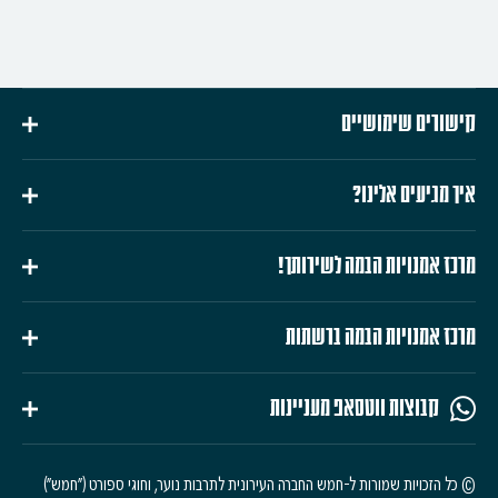
קישורים שימושיים
איך מגיעים אלינו?
מרכז אמנויות הבמה לשירותך!
מרכז אמנויות הבמה ברשתות
קבוצות ווטסאפ מעניינות
© כל הזכויות שמורות ל-חמש החברה העירונית לתרבות נוער, וחוגי ספורט ("חמש")