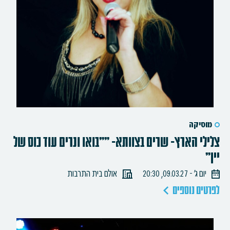
מוסיקה
צלילי הארץ- שרים בצוותא- ""בואו ונרים עוד כוס של
יין"
יום ג׳ - 09.03.27, 20:30
אולם בית התרבות
לפרטים נוספים