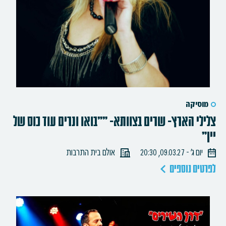
מוסיקה
צלילי הארץ- שרים בצוותא- ""בואו ונרים עוד כוס של
יין"
יום ג׳ - 09.03.27, 20:30
אולם בית התרבות
לפרטים נוספים