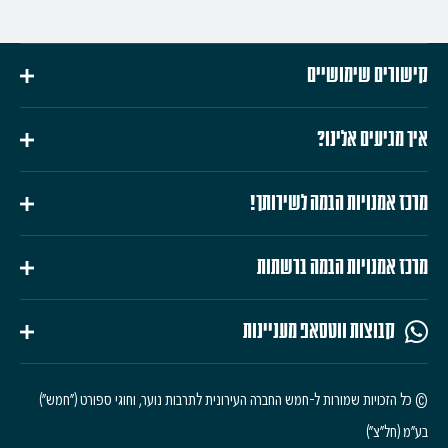
קישורים שימושיים
איך מגיעים אלינו?
מרכז אמנויות הבמה לשירותך!
מרכז אמנויות הבמה ברשתות
קבוצות ווטסאפ מעניינות
© כל הזכויות שמורות ל-חמש החברה העירונית לתרבות נוער, וחוגי ספורט ("חמש")
בע"מ (חל"צ")