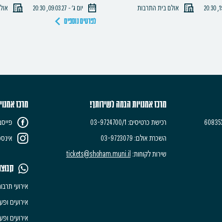
אולם בית התרבות
יום ג׳ - 09.03.27, 20:30
אול
לפרטים נוספים
מרכז אמנויות הבמה לשירותך!
מרכז אמנוי
רכישת כרטיסים: 03-9724700/1
פייסב
השכרת אולם: 03-9723079
אינסט
שירות לקוחות:
tickets@shoham.muni.il
קבוצו
אירועי תרבו
אירועים ופעי
אירועים ופעי