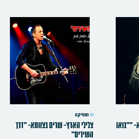
מוסיקה
- ""בואו
צלילי הארץ- שרים בצוותא- "דרך
השירים"