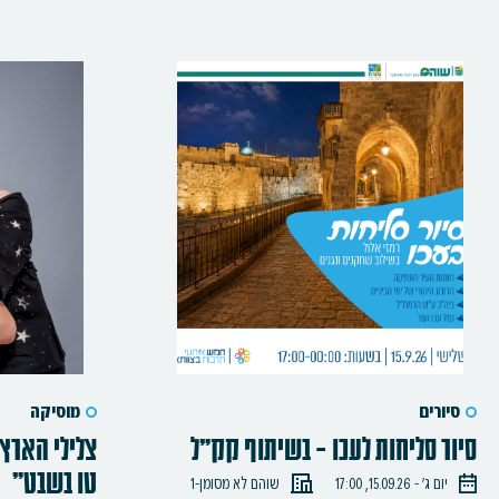
סיורים
מוסיקה
סיור סליחות לעכו – בשיתוף קק"ל
צלילי הארץ
טו בשבט"
יום ג׳ - 15.09.26, 17:00
שוהם לא מסומן-1