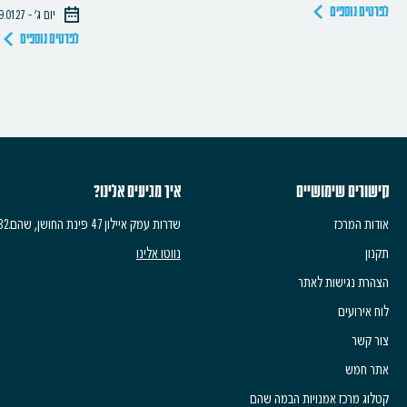
לפרטים נוספים
יום ג׳ - 19.01.27, 20:30
לפרטים נוספים
קישורים שימושיים
איך מגיעים אלינו?
אודות המרכז
שדרות עמק איילון 47 פינת החושן, שהם.6083532
תקנון
נווטו אלינו
הצהרת נגישות לאתר
לוח אירועים
צור קשר
אתר חמש
קטלוג מרכז אמנויות הבמה שהם