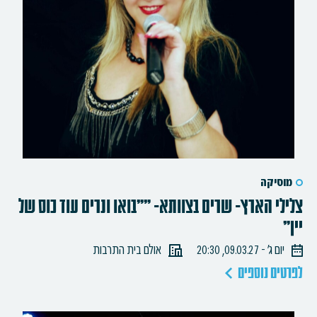
מוסיקה
צלילי הארץ- שרים בצוותא- ""בואו ונרים עוד כוס של
יין"
יום ג׳ - 09.03.27, 20:30
אולם בית התרבות
לפרטים נוספים