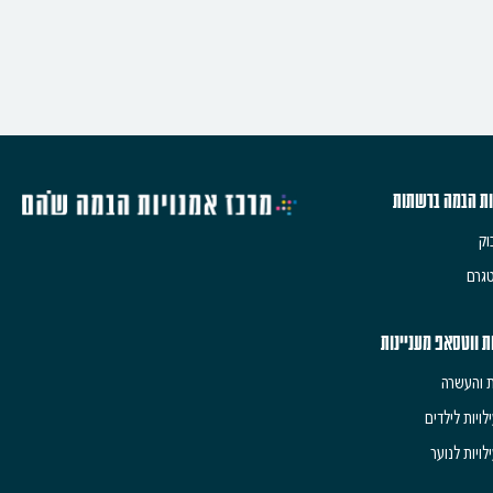
ות הבמה ברשתות
וק
גרם
ת ווטסאפ מעניינות
ת והעשרה
לויות לילדים
לויות לנוער