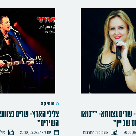
מוסיקה
 שרים בצוותא- ""בואו
צלילי הארץ- שרים בצוותא
ס של יין"
השירים"
אולם בית התרבות
יום ג׳ - 09.02.27, 20:30
אול