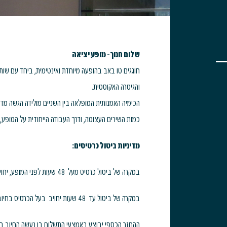
שלום חנוך- מופע יציאה
חוגגים טו באב בהופעה מיוחדת ואינטימית, ביחד עם שותפו
והגיטרה האקוסטית.
הכימיה האמנותית המופלאה בין השניים מולידה הגשה מד
כמות השירים העצומה, ודרך העבודה הייחודית על המופע, י
מדיניות ביטול כרטיסים:
במקרה של ביטול כרטיס מעל 48 שעות לפני המופע, יחויב בעל הכרטיס בדמי ביטול בסך 5% ממחיר הכרטיס
במקרה של ביטול עד 48 שעות יחויב בעל הכרטיס בחיוב מלא
ההחזר הכספי יבוצע באמצעי התשלום בו נעשה החיוב ב