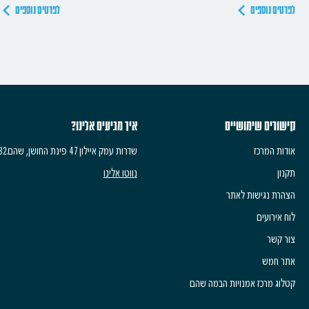
לפרטים נוספים
לפרטים נוספים
קישורים שימושיים
איך מגיעים אלינו?
אודות המרכז
שדרות עמק איילון 47 פינת החושן, שהם.6083532
תקנון
נווטו אלינו
הצהרת נגישות לאתר
לוח אירועים
צור קשר
אתר חמש
קטלוג מרכז אמנויות הבמה שהם