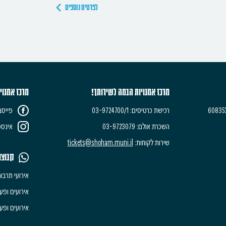
לפרטים נוספים
מרכז אמנויות הבמה לשירותך!
מרכז אמנוי
רכישת כרטיסים: 03-9724700/1
פייסב
השכרת אולם: 03-9723079
אינסט
שירות לקוחות:
tickets@shoham.muni.il
קבוצו
אירועי תרבו
אירועים ופעי
אירועים ופעי