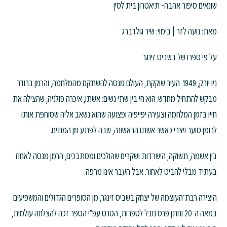
שונאים סיפור אהבה- תיאטרון בית לסין
מאת: נועה לזר | בימוי: שיר גולדברג
על פי ספרו של בשביס זינגר
ניו יורק, 1949. העיר שוקקת, העולם מנסה להשתקם מהמלחמה, והרמן ברודר
מבקש להתחיל מחדש. הוא חי בין שתי נשים: אשתו, איכרה פולניה, שהצילה את
חייו בזמן המלחמה וצעירה יפייפיה ופצועה שהוא נשאב אליה שסוחפת אותו
לרומן סוער ויצרי כאשר אשתו הראשונה, שבה לפתע מן המתים.
בין אשמה, תשוקה, הישרדות ושקרים שהולכים ומסתבכים, הרמן מנסה לאחוז
בעתיד מבלי להביט לאחור. אבל העבר אינו מרפה.
היצירה רבת־העוצמה של יצחק בשביס זינגר, מן הסופרים הגדולים והמשפיעים
במאה ה־20 וחתן פרס נובל לספרות, הסרט עפ"י הספר זכה להצלחה עולמית,