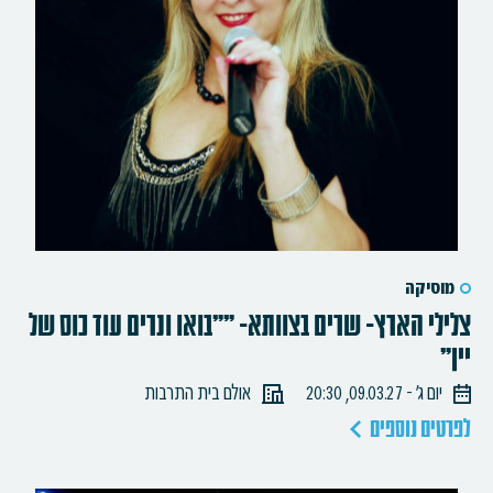
מוסיקה
צלילי הארץ- שרים בצוותא- ""בואו ונרים עוד כוס של
יין"
יום ג׳ - 09.03.27, 20:30
אולם בית התרבות
לפרטים נוספים