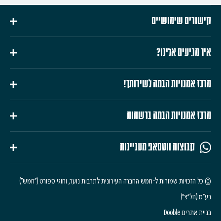
קישורים שימושיים
איך מגיעים אלינו?
מרכז אמנויות הבמה לשירותך!
מרכז אמנויות הבמה ברשתות
קבוצות ווטסאפ מעניינות
© כל הזכויות שמורות ל-חמש החברה העירונית לתרבות נוער, וחוגי ספורט ("חמש")
בע"מ (חל"צ")
בניית אתרים Dooble