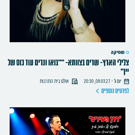
מוסיקה
צלילי הארץ- שרים בצוותא- ""בואו ונרים עוד כוס של
יין"
יום ג׳ - 09.03.27, 20:30
אולם בית התרבות
לפרטים נוספים