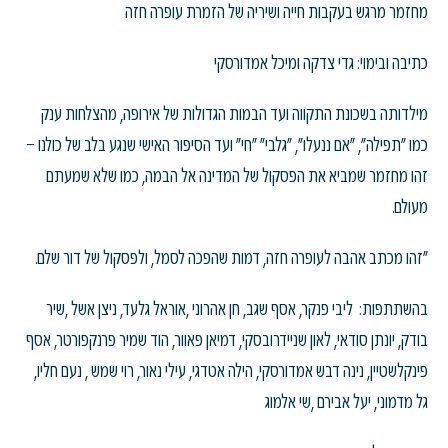
מחזמר מרגש בעקבות חייה ושיריה של הזמרת עופרה חזה
כתיבה ובימוי: גדי צדקה ומיכל אמדורסקי
מילדותה בשכונת התקווה ועד הבמות הגדולות של אירופה, מהצלחות ענק
כמו "תפילה", "אם ננעלו", "גלבי" "חי" ועד הסיפור האישי שנגע בלב של כולנו –
זהו מחזמר שמביא את הפסקול של המדינה אל הבמה, כמו שלא שמעתם
מעולם.
"זהו מכתב אהבה לעופרה חזה, דמות שהפכה לסמל, ולפסקול של דור שלם.
בהשתתפות: ליבי פנקר, אסף שגב, חן אהרוני ,אוראל גלעד, ניצן אשל ,שיר
בודק, יונתן סודאי, לאון שניידרובסקי, דמיאן פאוור, הוד שמיר פרנקפורטר, אסף
פינקלשטיין, נינה דבש אמדורסקי, הילה אטדגי, עילי נאור, רוי שמש , נעם חליו,
גל מדמוני, יעל אבירם ,שי אלמוג