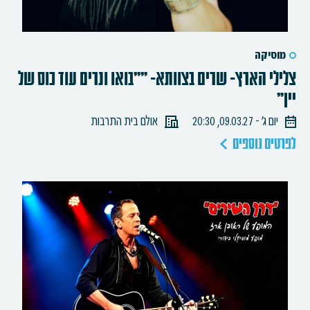
מוסיקה
צלילי הארץ- שרים בצוותא- ""בואו ונרים עוד כוס של
יין"
יום ג׳ - 09.03.27, 20:30
אולם בית התרבות
לפרטים נוספים