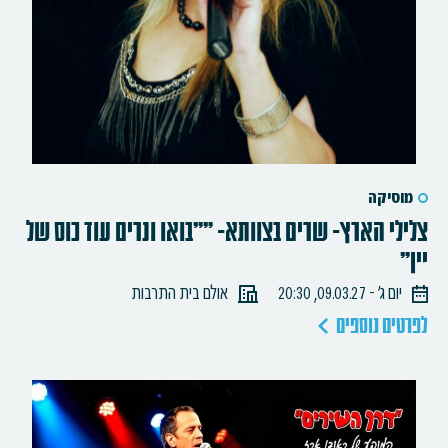
מוסיקה
צלילי הארץ- שרים בצוותא- ""בואו ונרים עוד כוס של
יין"
יום ג׳ - 09.03.27, 20:30
אולם בית התרבות
לפרטים נוספים