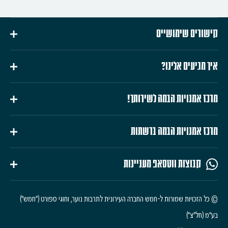
קישורים שימושיים
איך מגיעים אלינו?
מרכז אמנויות הבמה לשירותך!
מרכז אמנויות הבמה ברשתות
קבוצות ווטסאפ מעניינות
© כל הזכויות שמורות ל-חמש החברה העירונית לתרבות נוער, וחוגי ספורט ("חמש")
בע"מ (חל"צ")