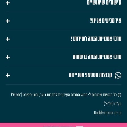
קישורים שימושיים
איך מגיעים אלינו?
מרכז אמנויות הבמה לשירותך!
מרכז אמנויות הבמה ברשתות
קבוצות ווטסאפ מעניינות
© כל הזכויות שמורות ל-חמש החברה העירונית לתרבות נוער, וחוגי ספורט ("חמש")
בע"מ (חל"צ")
בניית אתרים Dooble