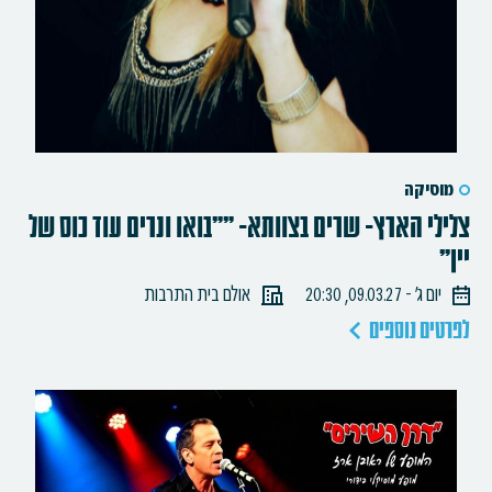
מוסיקה
צלילי הארץ- שרים בצוותא- ""בואו ונרים עוד כוס של
יין"
יום ג׳ - 09.03.27, 20:30
אולם בית התרבות
לפרטים נוספים