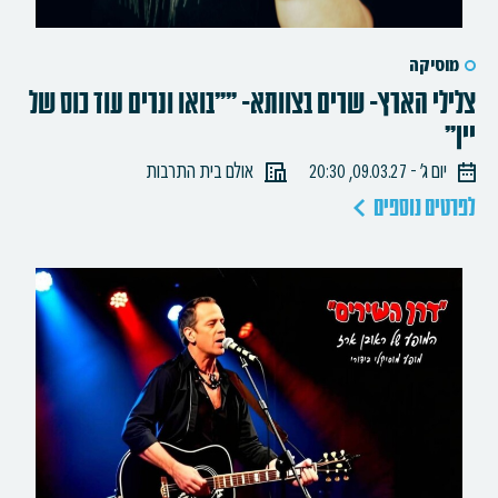
מוסיקה
צלילי הארץ- שרים בצוותא- ""בואו ונרים עוד כוס של
יין"
יום ג׳ - 09.03.27, 20:30
אולם בית התרבות
לפרטים נוספים