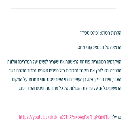
הקרנת הסרט: "פולס ספיד"
הרצאה של הבמאי: קובי מחט
האקדמיה המוטורית פותחת לראשונה את שעריה לנשים. יעל המדריכה ואלונה
החניכה ינסו לנפץ את תקרת הזכוכית מול חניכים מגוונים: נמרוד הנלחם בשדי
העבר, עידו הדייקן, פלג בן העשירים ורוי השוביניסט. זוהי תחרות על המקום
הראשון אבל גם על פריצת הגבולות של כל אחד מהחניכים והמדריכים.
טריילר:
https://youtu.be/zkJK_a27thA?si=oAqFosFfIgPXm8Tb