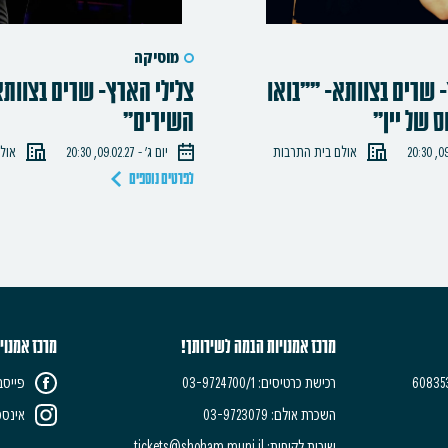
מוסיקה
 שרים בצוותא- ""בואו
צלילי הארץ- שרים בצוותא
ס של יין"
השירים"
אולם בית התרבות
יום ג׳ - 09.02.27, 20:30
אול
לפרטים נוספים
מרכז אמנויות הבמה לשירותך!
מרכז אמנוי
רכישת כרטיסים: 03-9724700/1
פייסב
השכרת אולם: 03-9723079
אינסט
שירות לקוחות:
tickets@shoham.muni.il