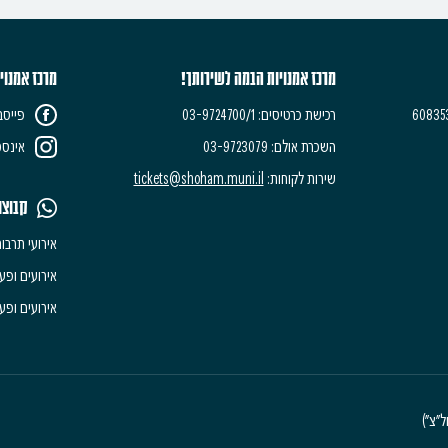
מרכז אמנויות הבמה לשירותך!
מרכז אמנוי
רכישת כרטיסים: 03-9724700/1
פייסב
השכרת אולם: 03-9723079
אינסט
שירות לקוחות:
tickets@shoham.muni.il
קבוצו
אירועי תרבו
אירועים ופעי
אירועים ופעי
"צ")