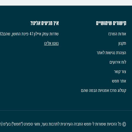
קישורים שימושיים
איך מגיעים אלינו?
אודות המרכז
שדרות עמק איילון 47 פינת החושן, שהם.6083532
תקנון
נווטו אלינו
הצהרת נגישות לאתר
לוח אירועים
צור קשר
אתר חמש
קטלוג מרכז אמנויות הבמה שהם
© כל הזכויות שמורות ל-חמש החברה העירונית לתרבות נוער, וחוגי ספורט ("חמש") בע"מ (חל