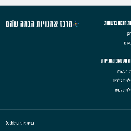
ות הבמה ברשתות
וק
גרם
ת ווטסאפ מעניינות
ת והעשרה
לויות לילדים
לויות לנוער
בניית אתרים Dooble