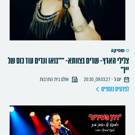
מוסיקה
צלילי הארץ- שרים בצוותא- ""בואו ונרים עוד כוס של
יין"
יום ג׳ - 09.03.27, 20:30
אולם בית התרבות
לפרטים נוספים