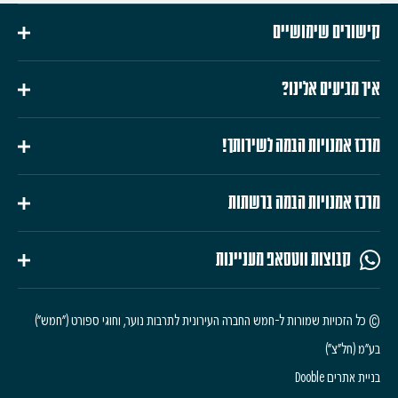
קישורים שימושיים
איך מגיעים אלינו?
מרכז אמנויות הבמה לשירותך!
מרכז אמנויות הבמה ברשתות
קבוצות ווטסאפ מעניינות
© כל הזכויות שמורות ל-חמש החברה העירונית לתרבות נוער, וחוגי ספורט ("חמש")
בע"מ (חל"צ")
בניית אתרים Dooble