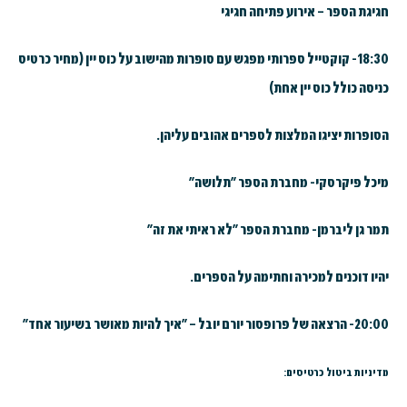
חגיגת הספר – אירוע פתיחה חגיגי
18:30- קוקטייל ספרותי מפגש עם סופרות מהישוב על כוס יין (מחיר כרטיס
כניסה כולל כוס יין אחת)
הסופרות יציגו המלצות לספרים אהובים עליהן.
מיכל פיקרסקי- מחברת הספר "תלושה"
תמר גן ליברמן- מחברת הספר "לא ראיתי את זה"
יהיו דוכנים למכירה וחתימה על הספרים.
20:00- הרצאה של פרופסור יורם יובל – "איך להיות מאושר בשיעור אחד"
מדיניות ביטול כרטיסים: