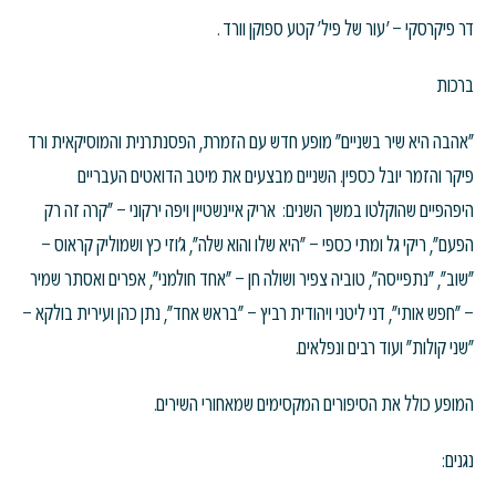
דר פיקרסקי – 'עור של פיל' קטע ספוקן וורד .
ברכות
"אהבה היא שיר בשניים" מופע חדש עם הזמרת, הפסנתרנית והמוסיקאית ורד
פיקר והזמר יובל כספין. השניים מבצעים את מיטב הדואטים העבריים
היפהפיים שהוקלטו במשך השנים: אריק איינשטיין ויפה ירקוני – "קרה זה רק
הפעם", ריקי גל ומתי כספי – "היא שלו והוא שלה", ג'וזי כץ ושמוליק קראוס –
"שוב", "נתפייסה", טוביה צפיר ושולה חן – "אחד חולמני", אפרים ואסתר שמיר
– "חפש אותי", דני ליטני ויהודית רביץ – "בראש אחד", נתן כהן ועירית בולקא –
"שני קולות" ועוד רבים ונפלאים.
המופע כולל את הסיפורים המקסימים שמאחורי השירים.
נגנים: