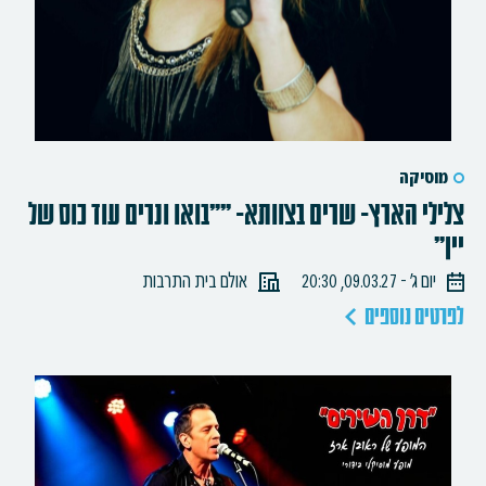
מוסיקה
צלילי הארץ- שרים בצוותא- ""בואו ונרים עוד כוס של
יין"
יום ג׳ - 09.03.27, 20:30
אולם בית התרבות
לפרטים נוספים