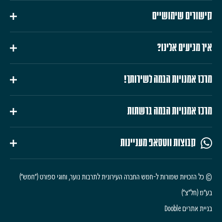
קישורים שימושיים
איך מגיעים אלינו?
מרכז אמנויות הבמה לשירותך!
מרכז אמנויות הבמה ברשתות
קבוצות ווטסאפ מעניינות
© כל הזכויות שמורות ל-חמש החברה העירונית לתרבות נוער, וחוגי ספורט ("חמש")
בע"מ (חל"צ")
בניית אתרים Dooble