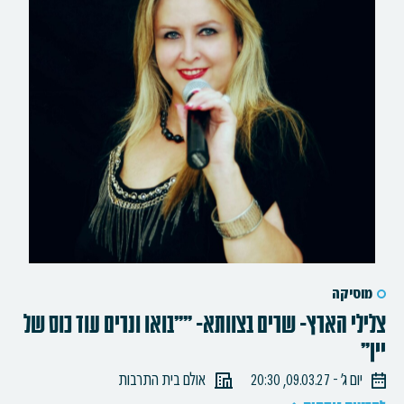
מוסיקה
צלילי הארץ- שרים בצוותא- ""בואו ונרים עוד כוס של
יין"
יום ג׳ - 09.03.27, 20:30
אולם בית התרבות