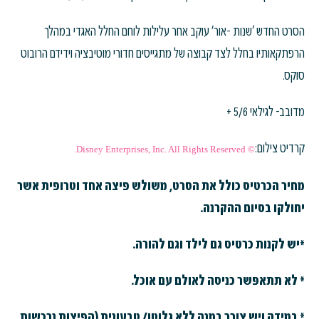
הסרט החדש ‘שנות -אור’ עוקב אחר עלילות לוחם החלל האגדי במהלך
הרפתקאותיו בחלל לצד קבוצה של מתגייסים חדורי מוטיבציה וידידם הרובוט
סוקס.
מדובב- לגילאי 5/6 +
קרדיט צילום:
© Disney Enterprises, Inc. All Rights Reserved.
מחיר הכרטיס כולל את הסרט, משולש פיצה אחד וטרופית אשר
יחולקו בסיום ההקרנה.
*יש לקנות כרטיס גם לילד וגם להורה.
* לא תתאפשר כניסה לאולם עם אוכל.
* במידה ויש צורך במנה ללא גלוטן/ טבעונית (הפיצות נרכשות