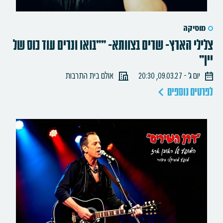
מוסיקה
צלילי הארץ- שרים בצוותא- ""בואו ונרים עוד כוס של
יין"
יום ג׳ - 09.03.27, 20:30
אולם בית התרבות
לפרטים נוספים