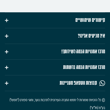
קישורים שימושיים
איך מגיעים אלינו?
מרכז אמנויות הבמה לשירותך!
מרכז אמנויות הבמה ברשתות
קבוצות ווטסאפ מעניינות
© כל הזכויות שמורות ל-חמש החברה העירונית לתרבות נוער, וחוגי ספורט ("חמש")
בע"מ (חל"צ")