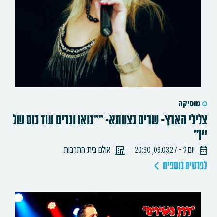
מוסיקה
צלילי הארץ- שרים בצוותא- ""בואו ונרים עוד כוס של
יין"
יום ג׳ - 09.03.27, 20:30
אולם בית התרבות
לפרטים נוספים