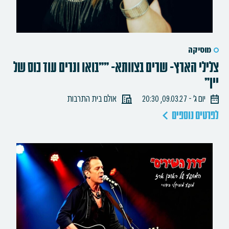
מוסיקה
צלילי הארץ- שרים בצוותא- ""בואו ונרים עוד כוס של
יין"
יום ג׳ - 09.03.27, 20:30
אולם בית התרבות
לפרטים נוספים