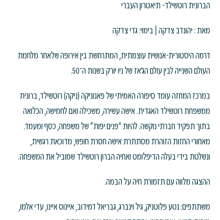
הברונית רוטשילד- תיאטרון העברי
מאת : יהונדב צדקה | בימוי: גדי צדקה
דרמה היסטורית-אנושית עוצמתית, המתרחשת בין אירופה שלאחר מלחמת
העולם השנייה לבין עולם הג'אז של ניו יורק בשנות ה־50.
במרכז המחזה עומד סיפורה האמיתי של פאנוניקה (ניקה) רוטשילד, ברונית
ממשפחת רוטשילד האגדית. אישה עשירה, משכילה ואם לחמישה, הכלואה
בתוך תפקיד חברתי נוקשה: להיות “פנים יפות” של משפחה, כסף ומעמד.
מאחורי החזות הזוהרת מסתתרת אישה חסרת חופש, מדוכאת רגשית,
ונשלטת בידי בעלה הדיפלומט ואחיה הברון רוטשילד שמוביל את המשפחה.
ההצגה מלווה עם תזמורת חיה על הבמה.
משתתפים: נטע פלוטניק, גיל וינברג, גבריאל דמידוב, איינוס איינו, עדי אלמו,