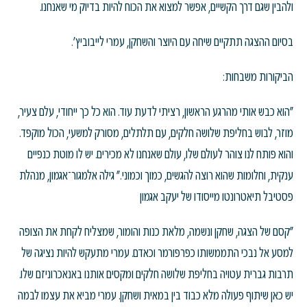
ולהבין שגם דרך הקשיים, אפשר למצוא את הכוח להיות בדיוק מי שאנחנו.
בסיום ההצגה תתקיים שיחה עם היוצר והשחקן, עמרי לייבוביץ'.
הביקורות משבחות:
"הוא כבש אותי מהרגע הראשון, רציתי לדעת עוד. הוא כל כך ייחודי, עלם צעיר,
מוזר, לבוש בחליפת שלושה חלקים, עם תלתלים, מסורק למשעי, הכול מוקפד.
והוא פותח לנו צוהר לעולם שלו, עולם שאנחנו לא מכירים. יש לו מוטת כנפיים
ענקית, וחלומות שהוא רוצה להגשים, כמוך וכמוני." גילה אלמגור־אגמון, מנהלת
פסטיבל תיאטרונטו מייסודו של יעקב אגמון
"קסם של הצגה, שחקן ונשמה, מלאת כנות והומור, שמצליח לקחת את הצופה
למסע אל נבכי התממשותו כפרפורמר וכאדם. עמרי מתעקש להיות נציגה של
תרבות גברית עטויה בחליפת שלושה חלקים ומקסים אותנו באנאכרוניזם שלו.
יש כאן שיתוף פעולה מלא כבוד בין במאית ושחקן. עמרי מביא את עצמו לבמה