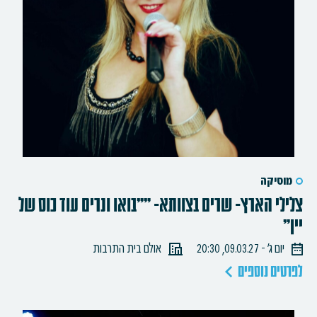
מוסיקה
צלילי הארץ- שרים בצוותא- ""בואו ונרים עוד כוס של
יין"
יום ג׳ - 09.03.27, 20:30
אולם בית התרבות
לפרטים נוספים