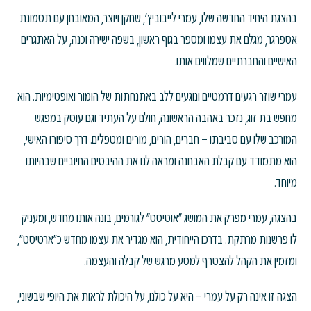
בהצגת היחיד החדשה שלו, עמרי לייבוביץ', שחקן ויוצר, המאובחן עם תסמונת
אספרגר, מגלם את עצמו ומספר בגוף ראשון, בשפה ישירה וכנה, על האתגרים
האישיים והחברתיים שמלווים אותו.
עמרי שוזר רגעים דרמטיים ונוגעים ללב באתנחתות של הומור ואופטימיות. הוא
מחפש בת זוג, נזכר באהבה הראשונה, חולם על העתיד וגם עוסק במפגש
המורכב שלו עם סביבתו – חברים, הורים, מורים ומטפלים. דרך סיפורו האישי,
הוא מתמודד עם קבלת האבחנה ומראה לנו את ההיבטים החיוביים שבהיותו
מיוחד.
בהצגה, עמרי מפרק את המושג "אוטיסט" לגורמים, בונה אותו מחדש, ומעניק
לו פרשנות מרתקת. בדרכו הייחודית, הוא מגדיר את עצמו מחדש כ"ארטיסט",
ומזמין את הקהל להצטרף למסע מרגש של קבלה והעצמה.
הצגה זו אינה רק על עמרי – היא על כולנו, על היכולת לראות את היופי שבשוני,