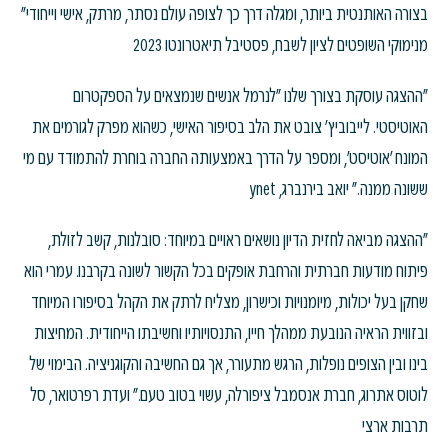
בצורה האותנטית ביותר, ומגלה דרך כך לצופה עולם נסתר, מרתק, אישי וייחודי"
מנימוקי השופטים לציון לשבח, פסטיבל תיאטרונטו 2023
"ההצגה עוסקת בצורך שלנו "לנרמל אנשים שנמצאים על הספקטרום
האוטיסטי. לייבוביץ' צובט את הלב בסיפור האישי, כשהוא מפרק לגורמים את
המונח 'אוטיסט', ומספר על הדרך באמצעותה החברה בוחרת להתמודד עם מי
ששונה ממנה." יואב בירנברג, ynet
"ההצגה מביאה לחזית הדיון נושאים ראויים במיוחד: סובלנות, קשב לזולת,
פיתוח מודעות חברתית והרחבת אופקים בכל הקשור לשונה בקרבנו. עמרי הוא
שחקן בעל יכולות, מיומנויות וכישרון, מצליח לרתק את הקהל בסיפורו המיוחד
ובזווית הראיה הנובעת ממהלך חייו, התנסויותיו וחשיבתו הייחודית. המחיצות
בינו ובין הצופים נופלות, הרגש מתעורר, אך גם החשיבה והקוגניציה. הבימוי של
לוטוס אתרוג, חברת אנסמבל ציפורלה, עשוי בטוב טעם." ועדת רפרטואר, סל
תרבות ארצי