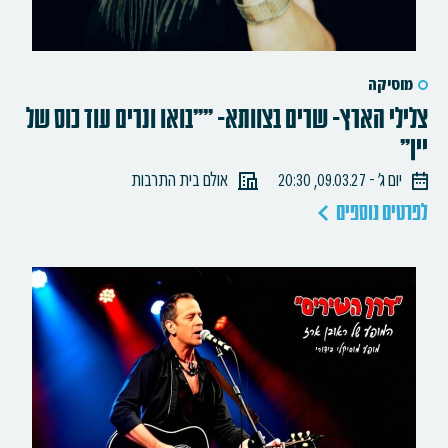
מוסיקה
צלילי הארץ- שרים בצוותא- ""בואו ונרים עוד כוס של
יין"
יום ג׳ - 09.03.27, 20:30
אולם בית התרבות
לפרטים נוספים