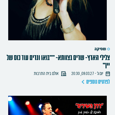
מוסיקה
צלילי הארץ- שרים בצוותא- ""בואו ונרים עוד כוס של
יין"
יום ג׳ - 09.03.27, 20:30
אולם בית התרבות
לפרטים נוספים