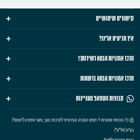
קישורים שימושיים
איך מגיעים אלינו?
מרכז אמנויות הבמה לשירותך!
מרכז אמנויות הבמה ברשתות
קבוצות ווטסאפ מעניינות
© כל הזכויות שמורות ל-חמש החברה העירונית לתרבות נוער, וחוגי ספורט ("חמש")
בע"מ (חל"צ")