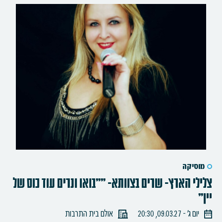
מוסיקה
צלילי הארץ- שרים בצוותא- ""בואו ונרים עוד כוס של
יין"
יום ג׳ - 09.03.27, 20:30
אולם בית התרבות