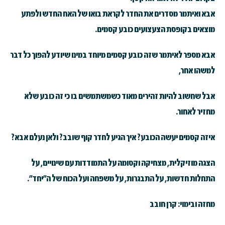
אבא ואיתמר מסדרים את החדר לקראת בואו של האח החדש ולפתע
מוצאים בקופסת הצעצועים כובע קסמים.
אבא מספר לאיתמר שזה כובע קסמים מיוחד במינו שיודע להפוך כל דבר
למשהו אחר,
אבל שחשוב להיות זהירים מאוד כשמשתמשים בו כי זה כובע שלא
מחזיר לאחור.
איזה קסמים יעשה הכובע? איך הגיע לחדר קוף שובב? ולאן נעלם אבא?
הצגה מוזיקלית, מצחיקה וקסומה על התמודדות עם שינויים, על
התחלות חדשות, על התבגרות, על משפחה ועל הכוח של ה"יחד".
מחזה ובימוי: קרן חובב