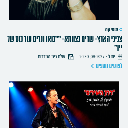
מוסיקה
צלילי הארץ- שרים בצוותא- ""בואו ונרים עוד כוס של
יין"
יום ג׳ - 09.03.27, 20:30
אולם בית התרבות
לפרטים נוספים